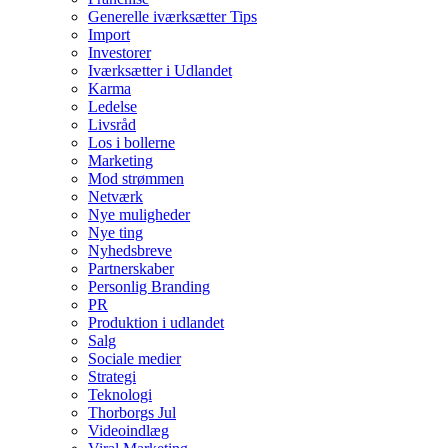
Generelle iværksætter Tips
Import
Investorer
Iværksætter i Udlandet
Karma
Ledelse
Livsråd
Los i bollerne
Marketing
Mod strømmen
Netværk
Nye muligheder
Nye ting
Nyhedsbreve
Partnerskaber
Personlig Branding
PR
Produktion i udlandet
Salg
Sociale medier
Strategi
Teknologi
Thorborgs Jul
Videoindlæg