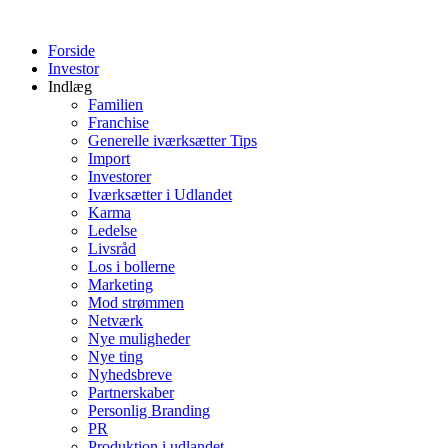
Videre
til
Forside
indhold
Investor
Indlæg
Familien
Franchise
Generelle iværksætter Tips
Import
Investorer
Iværksætter i Udlandet
Karma
Ledelse
Livsråd
Los i bollerne
Marketing
Mod strømmen
Netværk
Nye muligheder
Nye ting
Nyhedsbreve
Partnerskaber
Personlig Branding
PR
Produktion i udlandet