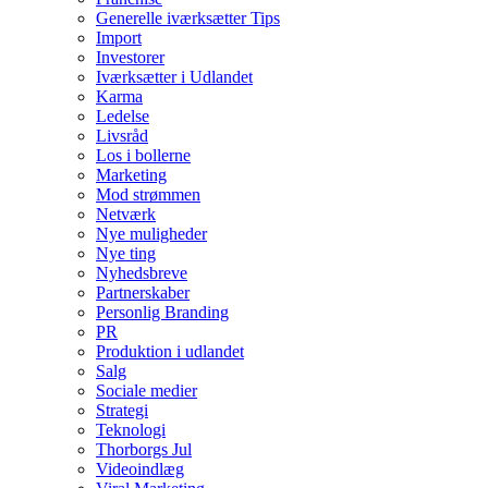
Generelle iværksætter Tips
Import
Investorer
Iværksætter i Udlandet
Karma
Ledelse
Livsråd
Los i bollerne
Marketing
Mod strømmen
Netværk
Nye muligheder
Nye ting
Nyhedsbreve
Partnerskaber
Personlig Branding
PR
Produktion i udlandet
Salg
Sociale medier
Strategi
Teknologi
Thorborgs Jul
Videoindlæg