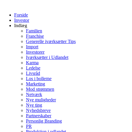
Videre
til
Forside
indhold
Investor
Indlæg
Familien
Franchise
Generelle iværksætter Tips
Import
Investorer
Iværksætter i Udlandet
Karma
Ledelse
Livsråd
Los i bollerne
Marketing
Mod strømmen
Netværk
Nye muligheder
Nye ting
Nyhedsbreve
Partnerskaber
Personlig Branding
PR
Produktion i udlandet