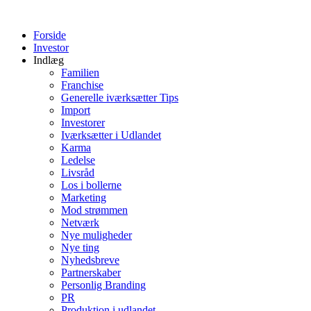
Videre
til
Forside
indhold
Investor
Indlæg
Familien
Franchise
Generelle iværksætter Tips
Import
Investorer
Iværksætter i Udlandet
Karma
Ledelse
Livsråd
Los i bollerne
Marketing
Mod strømmen
Netværk
Nye muligheder
Nye ting
Nyhedsbreve
Partnerskaber
Personlig Branding
PR
Produktion i udlandet