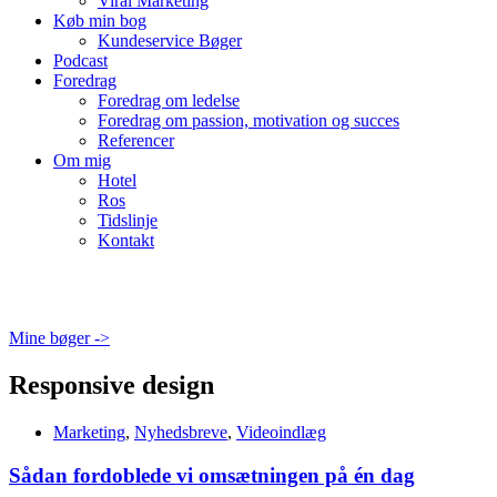
Viral Marketing
Køb min bog
Kundeservice Bøger
Podcast
Foredrag
Foredrag om ledelse
Foredrag om passion, motivation og succes
Referencer
Om mig
Hotel
Ros
Tidslinje
Kontakt
Mine bøger ->
Responsive design
Marketing
,
Nyhedsbreve
,
Videoindlæg
Sådan fordoblede vi omsætningen på én dag