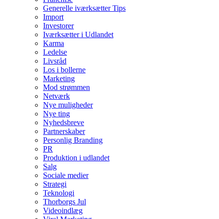
Generelle iværksætter Tips
Import
Investorer
Iværksætter i Udlandet
Karma
Ledelse
Livsråd
Los i bollerne
Marketing
Mod strømmen
Netværk
Nye muligheder
Nye ting
Nyhedsbreve
Partnerskaber
Personlig Branding
PR
Produktion i udlandet
Salg
Sociale medier
Strategi
Teknologi
Thorborgs Jul
Videoindlæg