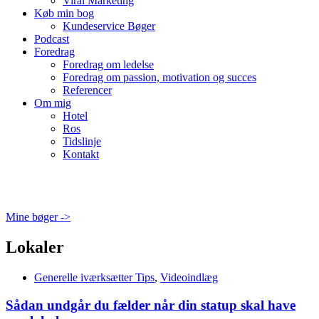
Viral Marketing
Køb min bog
Kundeservice Bøger
Podcast
Foredrag
Foredrag om ledelse
Foredrag om passion, motivation og succes
Referencer
Om mig
Hotel
Ros
Tidslinje
Kontakt
Mine bøger ->
Lokaler
Generelle iværksætter Tips
,
Videoindlæg
Sådan undgår du fælder når din statup skal have