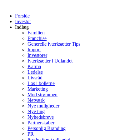
Videre
til
Forside
indhold
Investor
Indlæg
Familien
Franchise
Generelle iværksætter Tips
Import
Investorer
Iværksætter i Udlandet
Karma
Ledelse
Livsråd
Los i bollerne
Marketing
Mod strømmen
Netværk
Nye muligheder
Nye ting
Nyhedsbreve
Partnerskaber
Personlig Branding
PR
Produktion i udlandet