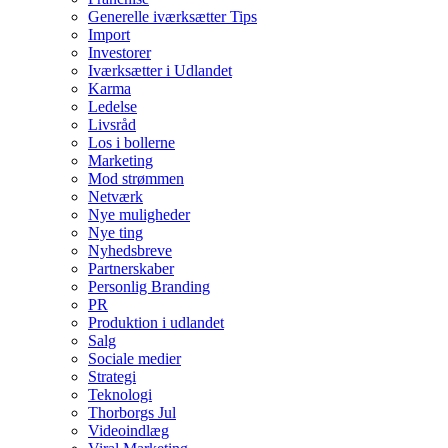
Generelle iværksætter Tips
Import
Investorer
Iværksætter i Udlandet
Karma
Ledelse
Livsråd
Los i bollerne
Marketing
Mod strømmen
Netværk
Nye muligheder
Nye ting
Nyhedsbreve
Partnerskaber
Personlig Branding
PR
Produktion i udlandet
Salg
Sociale medier
Strategi
Teknologi
Thorborgs Jul
Videoindlæg